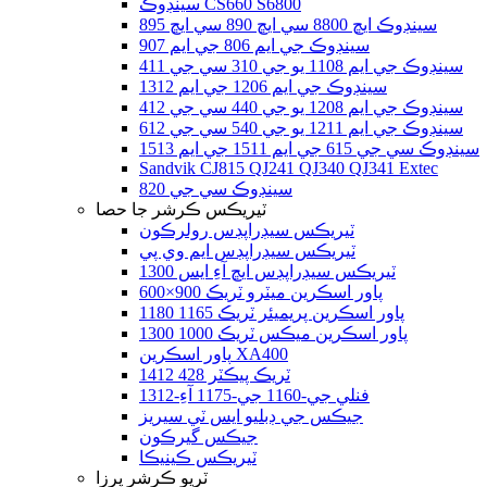
سينڊوڪ CS660 S6800
سينڊوڪ ايڇ 8800 سي ايڇ 890 سي ايڇ 895
سينڊوڪ جي ايم 806 جي ايم 907
سينڊوڪ جي ايم 1108 يو جي 310 سي جي 411
سينڊوڪ جي ايم 1206 جي ايم 1312
سينڊوڪ جي ايم 1208 يو جي 440 سي جي 412
سينڊوڪ جي ايم 1211 يو جي 540 سي جي 612
سينڊوڪ سي جي 615 جي ايم 1511 جي ايم 1513
Sandvik CJ815 QJ241 QJ340 QJ341 Extec
سينڊوڪ سي جي 820
ٽيريڪس ڪرشر جا حصا
ٽيريڪس سيڊراپڊس رولرڪون
ٽيريڪس سيڊراپڊس ايم وي پي
ٽيريڪس سيڊراپڊس ايڇ آءِ ايس 1300
پاور اسڪرين ميٽرو ٽريڪ 900×600
پاور اسڪرين پريميئر ٽريڪ 1165 1180
پاور اسڪرين ميڪس ٽريڪ 1000 1300
پاور اسڪرين XA400
ٽريڪ پيڪٽر 428 1412
فنلي جي-1160 جي-1175 آءِ-1312
جيڪس جي ڊبليو ايس ٽي سيريز
جيڪس گيرڪون
ٽيريڪس ڪينيڪا
ٽريو ڪرشر پرزا