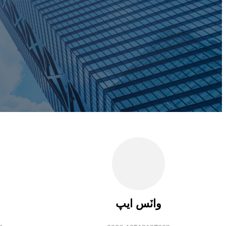
واٽس ايپ