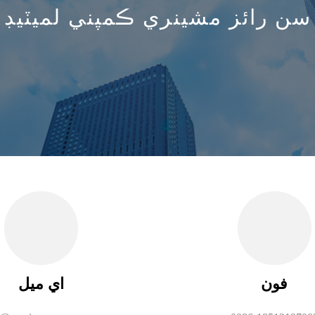
سن رائز مشينري ڪمپني لميٽيڊ
فون
اي ميل