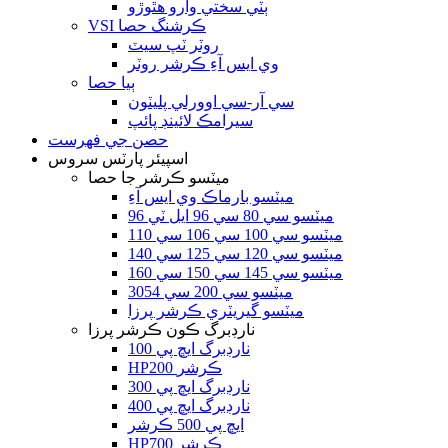
ٻٽي سختي وارو هٿوڙو
VSI ڪرشنگ حصا
روٽر ٽپ سيٽ
وي ايس آءِ ڪرشر روٽر
ٻيا حصا
سي آر-سي اوورلي پليٽون
سيرامڪ لائينڊ پائپ
حصن جي فهرست
اسپيئر پارٽس سروس
ميٽسو ڪرشر جا حصا
ميٽسو بارماڪ وي ايس آءِ
ميٽسو سي 80 سي 96 ايل ٽي 96
ميٽسو سي 100 سي 106 سي 110
ميٽسو سي 120 سي 125 سي 140
ميٽسو سي 145 سي 150 سي 160
ميٽسو سي 200 سي 3054
ميٽسو گيريٽري ڪرشر پرزا
نارڊبرگ ڪون ڪرشر پرزا
نارڊبرگ ايڇ پي 100
HP200 ڪرشر
نارڊبرگ ايڇ پي 300
نارڊبرگ ايڇ پي 400
ايڇ پي 500 ڪرشر
HP700 ڪرشر