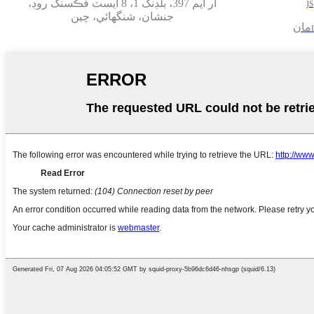
j
آر ايم 397، بلڊنگ 1، 8 ايسٽ فڪسنگ روڊ،
جنشان، شنگھائي، چين
مان