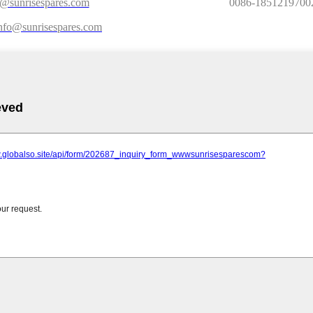
s@sunrisespares.com
0086-1851219700
nfo@sunrisespares.com