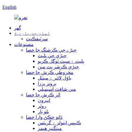
English
گھر
اسان جي باري ۾
سرٽيفڪيٽ
مصنوعات
جبڑے جي ڪرشنگ جا حصا
جبڙي جي پليٽ
پليٽ ۽ سيٽ ٽوگل ڪريو
جبڙي ڪرشر پٽ مين
مخروطي ڪرش جا حصا
باؤل لائنر ۽ مينٽل
برونز پرزا
مين شافٽ اسيمبلي
اثر ڪرش جا حصا
ايپرون
روٽر
بلو بار
ڌاتو ڇڪڻ وارا حصا
ڪيپس اينولز ۽ گريٽس
مينگنيز هيمر