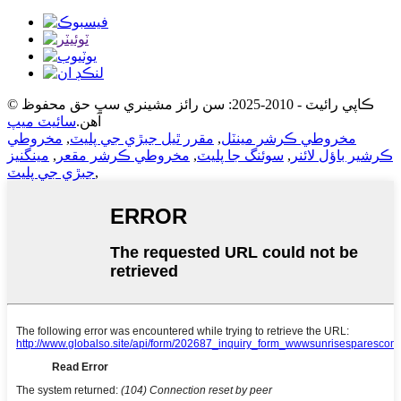
© ڪاپي رائيٽ - 2010-2025: سن رائز مشينري سڀ حق محفوظ
آهن.
سائيٽ ميپ
مخروطي ڪرشر مينٽل
,
مقرر ٿيل جبڙي جي پليٽ
,
مخروطي
ڪرشير باؤل لائنر
,
سوئنگ جا پليٽ
,
مخروطي ڪرشر مقعر
,
مينگنيز
,
جبڙي جي پليٽ