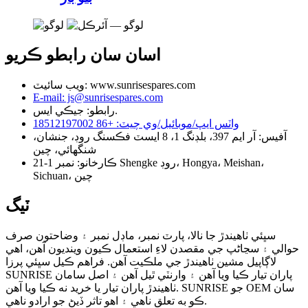
اسان سان رابطو ڪريو
ويب سائيٽ: www.sunrisespares.com
E-mail: js@sunrisespares.com
رابطو: جيڪي ايس.
واٽس ايپ/موبائيل/وي چيٽ: +86 18512197002
آفيس: آر ايم 397، بلڊنگ 1، 8 ايسٽ فڪسنگ روڊ، جنشان،
شنگھائي، چين
ڪارخانو: نمبر 1-21 Shengke روڊ، Hongya، Meishan،
Sichuan، چين
ٽيگ
سڀئي ٺاهيندڙ جا نالا، پارٽ نمبر، ماڊل نمبر ۽ وضاحتون صرف
حوالي ۽ سڃاڻپ جي مقصدن لاءِ استعمال ڪيون وينديون آهن، اهي
لاڳاپيل مشين ٺاهيندڙ جي ملڪيت آهن. فراهم ڪيل سڀئي پرزا
SUNRISE پاران تيار ڪيا ويا آهن ۽ وارنٽي ٿيل آهن ۽ اصل سامان
ٺاهيندڙ پاران تيار يا خريد نه ڪيا ويا آهن. SUNRISE جو OEM سان
ڪو به تعلق ناهي ۽ اهو تاثر ڏيڻ جو ارادو ناهي.