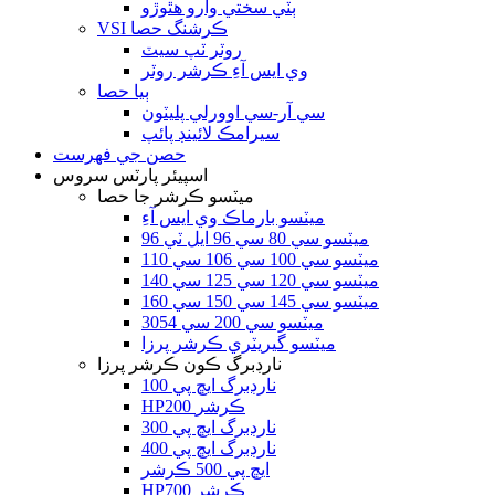
ٻٽي سختي وارو هٿوڙو
VSI ڪرشنگ حصا
روٽر ٽپ سيٽ
وي ايس آءِ ڪرشر روٽر
ٻيا حصا
سي آر-سي اوورلي پليٽون
سيرامڪ لائينڊ پائپ
حصن جي فهرست
اسپيئر پارٽس سروس
ميٽسو ڪرشر جا حصا
ميٽسو بارماڪ وي ايس آءِ
ميٽسو سي 80 سي 96 ايل ٽي 96
ميٽسو سي 100 سي 106 سي 110
ميٽسو سي 120 سي 125 سي 140
ميٽسو سي 145 سي 150 سي 160
ميٽسو سي 200 سي 3054
ميٽسو گيريٽري ڪرشر پرزا
نارڊبرگ ڪون ڪرشر پرزا
نارڊبرگ ايڇ پي 100
HP200 ڪرشر
نارڊبرگ ايڇ پي 300
نارڊبرگ ايڇ پي 400
ايڇ پي 500 ڪرشر
HP700 ڪرشر