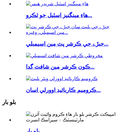
هاءِ مينگنيز اسٽيل جو ٽڪرو...
جبڑے جي ڪرشر پٽ مين اسيمبلي...
ڪون ڪرشر مين شافٽ گدا...
ڪروميم ڪاربائيڊ اوورلي اسان...
بلو بار
بلو بار