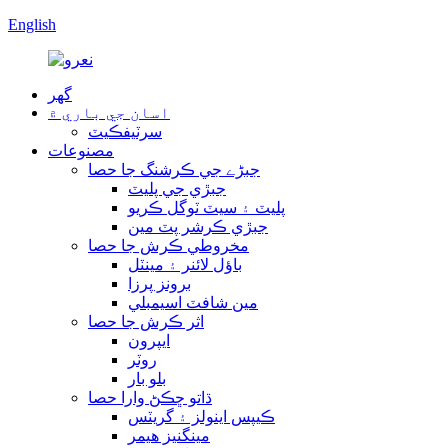
English
گھر
اسان جي باري ۾
سرٽيفڪيٽ
مصنوعات
جبڑے جي ڪرشنگ جا حصا
جبڙي جي پليٽ
پليٽ ۽ سيٽ ٽوگل ڪريو
جبڙي ڪرشر پٽ مين
مخروطي ڪرش جا حصا
باؤل لائنر ۽ مينٽل
برونز پرزا
مين شافٽ اسيمبلي
اثر ڪرش جا حصا
ايپرون
روٽر
بلو بار
ڌاتو ڇڪڻ وارا حصا
ڪيپس اينولز ۽ گريٽس
مينگنيز هيمر