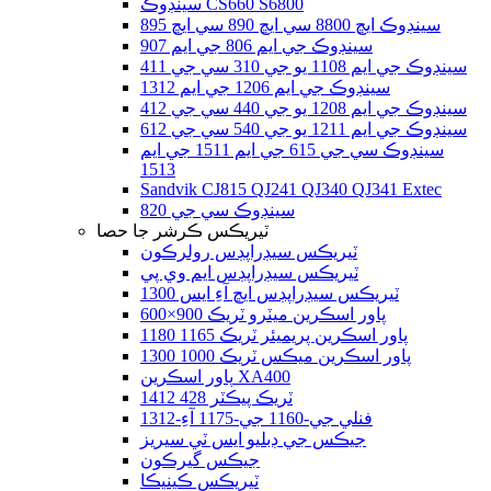
سينڊوڪ CS660 S6800
سينڊوڪ ايڇ 8800 سي ايڇ 890 سي ايڇ 895
سينڊوڪ جي ايم 806 جي ايم 907
سينڊوڪ جي ايم 1108 يو جي 310 سي جي 411
سينڊوڪ جي ايم 1206 جي ايم 1312
سينڊوڪ جي ايم 1208 يو جي 440 سي جي 412
سينڊوڪ جي ايم 1211 يو جي 540 سي جي 612
سينڊوڪ سي جي 615 جي ايم 1511 جي ايم
1513
Sandvik CJ815 QJ241 QJ340 QJ341 Extec
سينڊوڪ سي جي 820
ٽيريڪس ڪرشر جا حصا
ٽيريڪس سيڊراپڊس رولرڪون
ٽيريڪس سيڊراپڊس ايم وي پي
ٽيريڪس سيڊراپڊس ايڇ آءِ ايس 1300
پاور اسڪرين ميٽرو ٽريڪ 900×600
پاور اسڪرين پريميئر ٽريڪ 1165 1180
پاور اسڪرين ميڪس ٽريڪ 1000 1300
پاور اسڪرين XA400
ٽريڪ پيڪٽر 428 1412
فنلي جي-1160 جي-1175 آءِ-1312
جيڪس جي ڊبليو ايس ٽي سيريز
جيڪس گيرڪون
ٽيريڪس ڪينيڪا