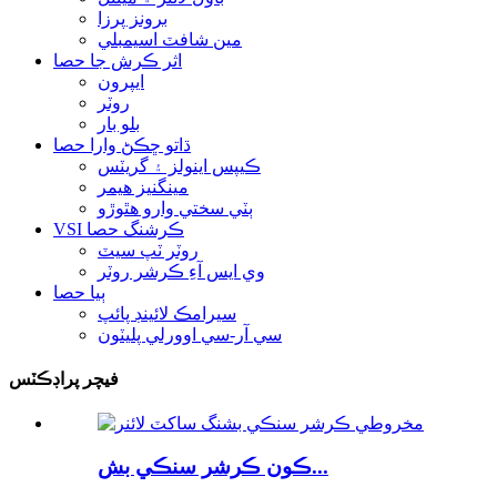
برونز پرزا
مين شافٽ اسيمبلي
اثر ڪرش جا حصا
ايپرون
روٽر
بلو بار
ڌاتو ڇڪڻ وارا حصا
ڪيپس اينولز ۽ گريٽس
مينگنيز هيمر
ٻٽي سختي وارو هٿوڙو
VSI ڪرشنگ حصا
روٽر ٽپ سيٽ
وي ايس آءِ ڪرشر روٽر
ٻيا حصا
سيرامڪ لائينڊ پائپ
سي آر-سي اوورلي پليٽون
فيچر پراڊڪٽس
ڪون ڪرشر سنڪي بش...