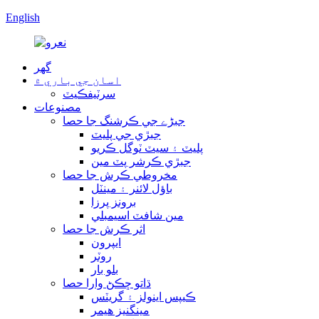
English
گھر
اسان جي باري ۾
سرٽيفڪيٽ
مصنوعات
جبڑے جي ڪرشنگ جا حصا
جبڙي جي پليٽ
پليٽ ۽ سيٽ ٽوگل ڪريو
جبڙي ڪرشر پٽ مين
مخروطي ڪرش جا حصا
باؤل لائنر ۽ مينٽل
برونز پرزا
مين شافٽ اسيمبلي
اثر ڪرش جا حصا
ايپرون
روٽر
بلو بار
ڌاتو ڇڪڻ وارا حصا
ڪيپس اينولز ۽ گريٽس
مينگنيز هيمر