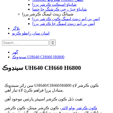
شانباؤ امپيڪٽ ڪرشر پرزا
شانباؤ جبڑے جي ڪرشنگ جا حصا
شيبانگ زينٿ ليمنگ ڪرشر پرزا
ايس بي ايم زينٿ ليمنگ ڪون ڪرشر پرزا
ايس بي ايم زينٿ ليمنگ جا ڪرشر پرزا
بلاگز
اسان سان رابطو ڪريو
گھر
سينڊوڪ UH640 CH660 H6800
سينڊوڪ UH640 CH660 H6800
سن رائز سينڊوڪ UH640/CH660/H6800 ڪون ڪرشر لاءِ
متبادل پرزا فراهم ڪرڻ لاءِ تيار آهي.
هيٺ ڏنل ڪون ڪرشر اسپيئر پارٽس موجود آهن:
ڪون ڪرشر بولو لائنر
، ڪون ڪرشر مينٽل، ڪون ڪرشر
ساڪٽ لائنر، مقعر، مين فريم، ساڪٽ لائنر، گيئر، ٽي-سيلز،