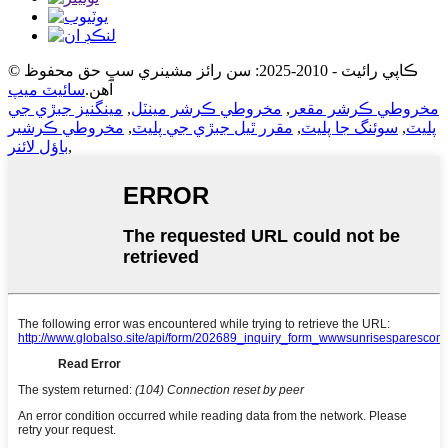
© ڪاپي رائيٽ - 2010-2025: سن رائز مشينري سڀ حق محفوظ
آهن.
سائيٽ ميپ
مخروطي ڪرشر مقعر
,
مخروطي ڪرشر مينٽل
,
مينگنيز جبڙي جي
پليٽ
,
سوئنگ جا پليٽ
,
مقرر ٿيل جبڙي جي پليٽ
,
مخروطي ڪرشير
,
باؤل لائنر