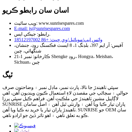
اسان سان رابطو ڪريو
ويب سائيٽ: www.sunrisespares.com
E-mail: js@sunrisespares.com
رابطو: جيڪي ايس.
واٽس ايپ/موبائيل/وي چيٽ: +86 18512197002
آفيس: آر ايم 397، بلڊنگ 1، 8 ايسٽ فڪسنگ روڊ، جنشان،
شنگھائي، چين
ڪارخانو: نمبر 1-21 Shengke روڊ، Hongya، Meishan،
Sichuan، چين
ٽيگ
سڀئي ٺاهيندڙ جا نالا، پارٽ نمبر، ماڊل نمبر ۽ وضاحتون صرف
حوالي ۽ سڃاڻپ جي مقصدن لاءِ استعمال ڪيون وينديون آهن، اهي
لاڳاپيل مشين ٺاهيندڙ جي ملڪيت آهن. فراهم ڪيل سڀئي پرزا
SUNRISE پاران تيار ڪيا ويا آهن ۽ وارنٽي ٿيل آهن ۽ اصل سامان
ٺاهيندڙ پاران تيار يا خريد نه ڪيا ويا آهن. SUNRISE جو OEM سان
ڪو به تعلق ناهي ۽ اهو تاثر ڏيڻ جو ارادو ناهي.