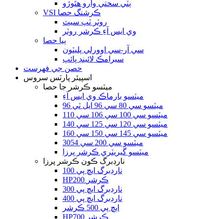
ٻٽي سختي وارو هٿوڙو
VSI ڪرشنگ حصا
روٽر ٽپ سيٽ
وي ايس آءِ ڪرشر روٽر
ٻيا حصا
سي آر-سي اوورلي پليٽون
سيرامڪ لائينڊ پائپ
حصن جي فهرست
اسپيئر پارٽس سروس
ميٽسو ڪرشر جا حصا
ميٽسو بارماڪ وي ايس آءِ
ميٽسو سي 80 سي 96 ايل ٽي 96
ميٽسو سي 100 سي 106 سي 110
ميٽسو سي 120 سي 125 سي 140
ميٽسو سي 145 سي 150 سي 160
ميٽسو سي 200 سي 3054
ميٽسو گيريٽري ڪرشر پرزا
نارڊبرگ ڪون ڪرشر پرزا
نارڊبرگ ايڇ پي 100
HP200 ڪرشر
نارڊبرگ ايڇ پي 300
نارڊبرگ ايڇ پي 400
ايڇ پي 500 ڪرشر
HP700 ڪرشر