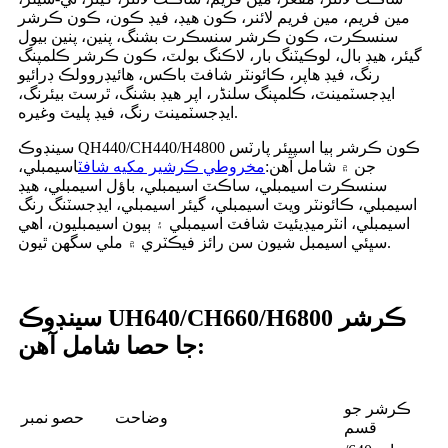
مين فريم، مين فريم لائنر، ڪون هيڊ، فيڊ ڪون، ڪون ڪرشر
سنسڪرت، ڪون ڪرشر سنسڪرت بشنگ، پنين، پنين بيول
گيئر، هيڊ بال، لوڪيٽنگ بار، لاڪنگ بولٽ، ڪون ڪرشر ڪلمپنگ
رنگ، فيڊ هاپر، ڪائونٽر شافٽ باڪس، هائيڊروولڪ ڊرائيو
ايڊجسٽمينٽ، ڪلمپنگ سلنڈر، اپر هيڊ بشنگ، ٿرسٽ بيئرنگ،
ايڊجسٽمينٽ رنگ، فيڊ پليٽ وغيره.
سينڊوڪ QH440/CH440/H4800 ڪون ڪرشر ٻيا اسپيئر پارٽس
جن ۾ شامل آهن:
مخروطي ڪرشير مکيه شافٽ
اسيمبلي،
سنسڪرت اسيمبلي، ساڪٽ اسيمبلي، باؤل اسيمبلي، هيڊ
اسيمبلي، ڪائونٽر ويٽ اسيمبلي، گيئر اسيمبلي، ايڊجسٽنگ رنگ
اسيمبلي، انٽرميڊيئيٽ شافٽ اسيمبلي ۽ ٻيون اسيمبليون، اهي
سڀئي اسيمبل شيون سن رائز فيڪٽري ۾ ملي سگهن ٿيون.
ڪرشر
سينڊوڪ UH640/CH660/H6800
جا حصا شامل آهن:
ڪرشر جو
وضاحت
حصو نمبر
قسم