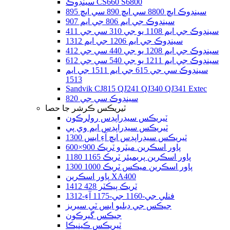
سينڊوڪ CS660 S6800
سينڊوڪ ايڇ 8800 سي ايڇ 890 سي ايڇ 895
سينڊوڪ جي ايم 806 جي ايم 907
سينڊوڪ جي ايم 1108 يو جي 310 سي جي 411
سينڊوڪ جي ايم 1206 جي ايم 1312
سينڊوڪ جي ايم 1208 يو جي 440 سي جي 412
سينڊوڪ جي ايم 1211 يو جي 540 سي جي 612
سينڊوڪ سي جي 615 جي ايم 1511 جي ايم
1513
Sandvik CJ815 QJ241 QJ340 QJ341 Extec
سينڊوڪ سي جي 820
ٽيريڪس ڪرشر جا حصا
ٽيريڪس سيڊراپڊس رولرڪون
ٽيريڪس سيڊراپڊس ايم وي پي
ٽيريڪس سيڊراپڊس ايڇ آءِ ايس 1300
پاور اسڪرين ميٽرو ٽريڪ 900×600
پاور اسڪرين پريميئر ٽريڪ 1165 1180
پاور اسڪرين ميڪس ٽريڪ 1000 1300
پاور اسڪرين XA400
ٽريڪ پيڪٽر 428 1412
فنلي جي-1160 جي-1175 آءِ-1312
جيڪس جي ڊبليو ايس ٽي سيريز
جيڪس گيرڪون
ٽيريڪس ڪينيڪا