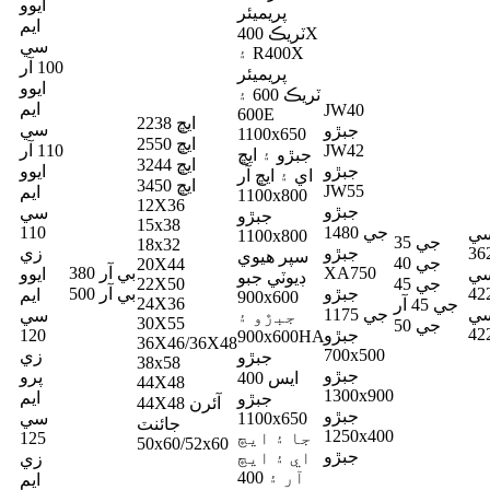
ايوو
پريميئر
ايم
ٽريڪ 400X
سي
۽ R400X
100 آر
پريميئر
ايوو
ٽريڪ 600 ۽
ايم
JW40
600E
ايڇ 2238
سي
جبڙو
1100x650
ايڇ 2550
JW42
110 آر
جبڙو ۽ ايڇ
ايڇ 3244
جبڙو
ايوو
اي ۽ ايڇ آر
ايڇ 3450
JW55
ايم
1100x800
12X36
جبڙو
سي
جبڙو
15x38
جي 1480
110
سي
1100x800
جي 35
18x32
36
جبڙو
زي
سپر هيوي
جي 40
20X44
XA750
بي آر 380
سي
ايوو
ڊيوٽي جبو
جي 45
22X50
42
جبڙو
بي آر 500
ايم
900x600
24X36
جي 45 آر
سي
جي 1175
سي
جبڙو ۽
30X55
جي 50
42
جبڙو
120
900x600HA
36X46/36X48
700x500
زي
جبڙو
38x58
جبڙو
پرو
400 ايس
44X48
1300x900
ايم
جبڙو
44X48 آئرن
جبڙو
1100x650
سي
جائنٽ
1250x400
جا ۽ ايڇ
125
50x60/52x60
جبڙو
اي ۽ ايڇ
زي
آر ۽ 400
ايم