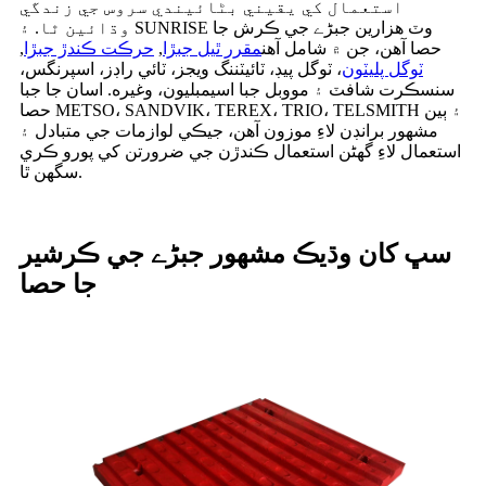
استعمال کي يقيني بڻائيندي سروس جي زندگي
وڌائين ٿا. ۽ SUNRISE وٽ هزارين جبڑے جي ڪرش جا
حصا آهن، جن ۾ شامل آهن
مقرر ٿيل جبڙا
,
حرڪت ڪندڙ جبڙا
,
ٽوگل پليٽون
، ٽوگل پيڊ، ٽائيٽننگ ويجز، ٽائي راڊز، اسپرنگس،
سنسڪرت شافٽ ۽ مووبل جبا اسيمبليون، وغيره. اسان جا جبا
حصا METSO، SANDVIK، TEREX، TRIO، TELSMITH ۽ ٻين
مشهور برانڊن لاءِ موزون آهن، جيڪي لوازمات جي متبادل ۽
استعمال لاءِ گھڻن استعمال ڪندڙن جي ضرورتن کي پورو ڪري
سگهن ٿا.
سڀ کان وڌيڪ مشهور جبڑے جي ڪرشير
جا حصا