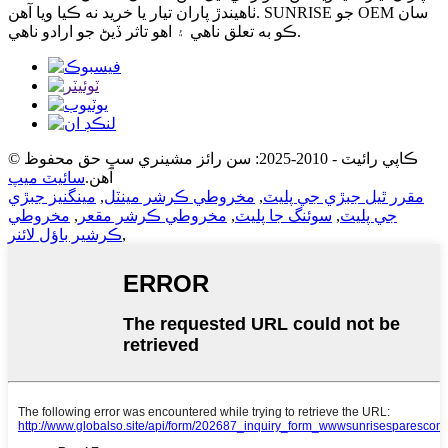
ٺاهيندڙ پاران تيار يا خريد نه ڪيا ويا آهن. SUNRISE جو OEM سان
ڪو به تعلق ناهي ۽ اهو تاثر ڏيڻ جو ارادو ناهي.
© ڪاپي رائيٽ - 2010-2025: سن رائز مشينري سڀ حق محفوظ
آهن.
سائيٽ ميپ
مقرر ٿيل جبڙي جي پليٽ
,
مخروطي ڪرشر مينٽل
,
مينگنيز جبڙي
جي پليٽ
,
سوئنگ جا پليٽ
,
مخروطي ڪرشر مقعر
,
مخروطي
,
ڪرشير باؤل لائنر