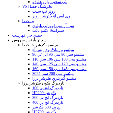
ٻٽي سختي وارو هٿوڙو
VSI ڪرشنگ حصا
روٽر ٽپ سيٽ
وي ايس آءِ ڪرشر روٽر
ٻيا حصا
سي آر-سي اوورلي پليٽون
سيرامڪ لائينڊ پائپ
حصن جي فهرست
اسپيئر پارٽس سروس
ميٽسو ڪرشر جا حصا
ميٽسو بارماڪ وي ايس آءِ
ميٽسو سي 80 سي 96 ايل ٽي 96
ميٽسو سي 100 سي 106 سي 110
ميٽسو سي 120 سي 125 سي 140
ميٽسو سي 145 سي 150 سي 160
ميٽسو سي 200 سي 3054
ميٽسو گيريٽري ڪرشر پرزا
نارڊبرگ ڪون ڪرشر پرزا
نارڊبرگ ايڇ پي 100
HP200 ڪرشر
نارڊبرگ ايڇ پي 300
نارڊبرگ ايڇ پي 400
ايڇ پي 500 ڪرشر
HP700 ڪرشر