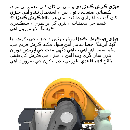
جبڙي ڪرش ڪندڙ
وڏي پيماني تي کان کني، تعميراتي مواد،
ڪيميائي صنعت، ڌاتو ۽ ٻين ۾ استعمال ٿيندو آهي.
جبڙي
ڪرش ڪندڙ
320 MPa کان گهٽ دٻاءُ واري طاقت سان هر
قسم جي معدنيات ۽ پٿرن کي پرائمري ۽ سيڪنڊري
ڪرشنگ لاءِ موزون آهي.
جبڙي جو ڪرش ڪندڙ
اسپيئر پارٽس ۾ جبڑے جي ڪرش جا
گھڻا آپريٽنگ حصا شامل آهن سواءِ مکيه ڪرش فريم جي.
مکيه سبب اهو آهي ته اهي ڊگهي مدت جي آپريشن دوران
پٿرن سان ڳري ويندا آهن ۽ جبڑے جي ڪرش کي يقيني
بڻائڻ لاءِ باقاعدي طور تي تبديل ڪرڻ جي ضرورت آهي.