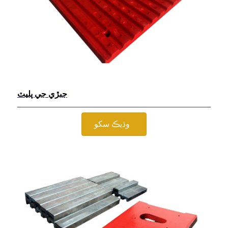
جبڙي جي پليٽ
وڌيڪ سکو