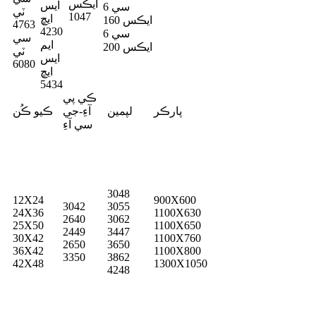
ايڪس
ايس
سي 6
ٽي
1047
ايڇ
ايڪس 160
4763
4230
سي 6
سي
ايم
ايڪس 200
ٽي
ايس
6080
ايڇ
5434
ڪي پي
پارڪر
لپمين
آءِ-جي
ڪيو ڪُن
سي آءِ
3048
12X24
900X600
3042
3055
24X36
1100X630
2640
3062
25X50
1100X650
2449
3447
30X42
1100X760
2650
3650
36X42
1100X800
3350
3862
42X48
1300X1050
4248