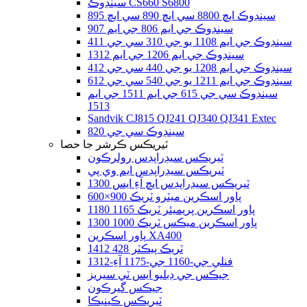
سينڊوڪ CS660 S6800
سينڊوڪ ايڇ 8800 سي ايڇ 890 سي ايڇ 895
سينڊوڪ جي ايم 806 جي ايم 907
سينڊوڪ جي ايم 1108 يو جي 310 سي جي 411
سينڊوڪ جي ايم 1206 جي ايم 1312
سينڊوڪ جي ايم 1208 يو جي 440 سي جي 412
سينڊوڪ جي ايم 1211 يو جي 540 سي جي 612
سينڊوڪ سي جي 615 جي ايم 1511 جي ايم
1513
Sandvik CJ815 QJ241 QJ340 QJ341 Extec
سينڊوڪ سي جي 820
ٽيريڪس ڪرشر جا حصا
ٽيريڪس سيڊراپڊس رولرڪون
ٽيريڪس سيڊراپڊس ايم وي پي
ٽيريڪس سيڊراپڊس ايڇ آءِ ايس 1300
پاور اسڪرين ميٽرو ٽريڪ 900×600
پاور اسڪرين پريميئر ٽريڪ 1165 1180
پاور اسڪرين ميڪس ٽريڪ 1000 1300
پاور اسڪرين XA400
ٽريڪ پيڪٽر 428 1412
فنلي جي-1160 جي-1175 آءِ-1312
جيڪس جي ڊبليو ايس ٽي سيريز
جيڪس گيرڪون
ٽيريڪس ڪينيڪا