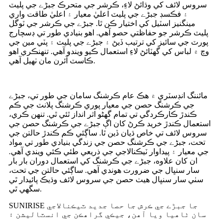
سروس لائف کي وڌائڻ لاءِ، ڪرشر جي متحرڪ جبڑے جي پليٽ
۽ فڪسڊ جبڑے جي پليٽ اعليٰ معيار ۽ اعليٰ طاقت واري
مينگنيز اسٽيل کي اختيار ڪن ٿا. جبڑے جي ڪرشر جي ٽوگل
پليٽ ڪرشر جو حفاظتي حصو آهي. اهو بنيادي طور تي ڊسچارج
پورٽ جي سائيز کي ترتيب ڏيڻ ۽ جبڑے جي پليٽ ۽ پٽي مين جي
وچ ۾ لباس کي گهٽائڻ لاءِ استعمال ڪيو ويندو آهي. تنهنڪري اهو
ڪاسٽ آئرن مان ٺهيل آهي.
مائننگ انڊسٽري ۾ هڪ عام ڪرشنگ سامان جي طور تي، جبڑے
جي ڪرشنگ حصن جي معيار پوري ڪرشنگ پلانٽ جي ڪم
ڪندڙ ڪارڪردگي تي تمام گهڻو اثر انداز ٿئي ٿي. تنهن ڪري،
استعمال ڪندڙ خريد ڪرڻ کان اڳ جبڑے جي ڪرشنگ حصن جي
سروس لائف تي خاص ڌيان ڏين ٿا. ساڳئي ڪم ڪندڙ حالتن جي
تحت، جبڑے جي ڪرشنگ حصن جي زندگي بنيادي طور تي مواد
جي معيار ۽ پيداوار ٽيڪنالاجي جي ذريعي طئي ڪئي ويندي آهي.
ان کان علاوه، جبڑے جي ڪرشنگ کي استعمال دوران بار بار
سار سنڀال جي ضرورت هوندي آهي. ساڳئي حالتن جي تحت،
سٺي سار سنڀال هيٺ حصن جي سروس لائف وڌيڪ پائيدار ٿي
سگهي ٿي.
SUNIRISE جا جبڑے جي ڪرش جا حصا جديد ٽيڪنالاجي
سان ٺاهيا ويا آهن، جيڪي گراهڪن جي انسٽاليشن ۽