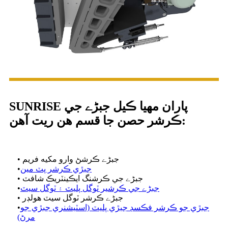
SUNRISE پاران مهيا ڪيل جبڑے جي
ڪرشر حصن جا قسم هن ريت آهن:
• جبڑے ڪرشڻ وارو مکيه فريم
جبڙي ڪرشر پٽ مين
•
• جبڑے جي ڪرشنگ ايڪينٽريڪ شافٽ
جبڑے جي ڪرشير ٽوگل پليٽ ۽ ٽوگل سيٽ
•
• جبڑے ڪرشر ٽوگل سيٽ هولڊر
جبڙي جو ڪرشر فڪسڊ جبڙي پليٽ (اسٽيشنري جبڙي جو
•
مرڻ)