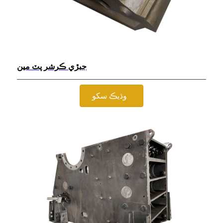
جبڙي ڪرشر پٽ مين
وڌيڪ سکو