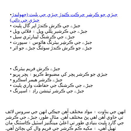
جبڙي جو ڪرشر حرڪت ڪندڙ جبڙي جي پليٽ (جھولندڙ
•
جبڙي جي ڊائي)
• جبڑے جي ڪرش ڪندڙ اپر گال پليٽ
• جبڑے جي ڪرشير پللي ويل ۽ فلائي ويل
• جبڑے جي ڪرشنگ ليبارٽري سيل
• جبڑے جي ڪرشِر بيئرنگ هائوس ۽ سپورٽ
• جبڑے جو ڪرش ڪندڙ سوئنگ جبڑے جو اثر
• جبڑے ڪرش فريم بيئرنگ
• جبڙي جو ڪرشر پچر کي مضبوط ڪريو ۽ پچر ڀريو
• جبڑے ڪرشر هيمر اسڪرو
• جبڑے جي ڪرشنگ جي حفاظت واري پليٽ
• جبڑے جي ڪرشر ٽينشن راڊ ۽ اسپرنگ
انهن جي بناوت ۽ مواد مختلف آهن جيڪي انهن جي سروس لائف
تي حاوي آهن اهي پڻ مختلف آهن. مثال طور، جبڑے جي ڪرشر
جي گارڊ پليٽ بنيادي طور تي اعليٰ مينگنيز اسٽيل ڪاسٽنگ مان
ٺهيل آهي، ۽ مکيه ڪم ڪرشر جي فريم وال کي بچائڻ آهي.