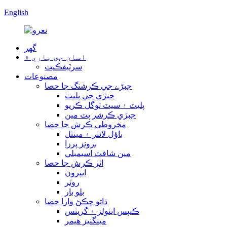
English
گھر
اسان جي باري ۾
سرٽيفڪيٽ
مصنوعات
جبڑے جي ڪرشنگ جا حصا
جبڙي جي پليٽ
پليٽ ۽ سيٽ ٽوگل ڪريو
جبڙي ڪرشر پٽ مين
مخروطي ڪرش جا حصا
باؤل لائنر ۽ مينٽل
برونز پرزا
مين شافٽ اسيمبلي
اثر ڪرش جا حصا
ايپرون
روٽر
بلو بار
ڌاتو ڇڪڻ وارا حصا
ڪيپس اينولز ۽ گريٽس
مينگنيز هيمر