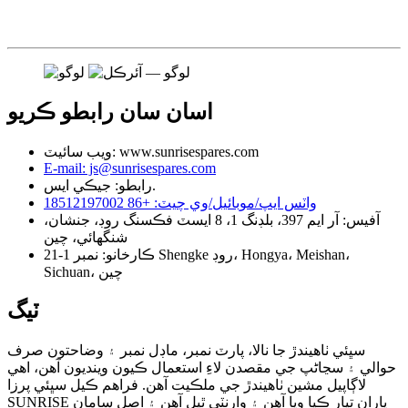
اسان سان رابطو ڪريو
ويب سائيٽ: www.sunrisespares.com
E-mail: js@sunrisespares.com
رابطو: جيڪي ايس.
واٽس ايپ/موبائيل/وي چيٽ: +86 18512197002
آفيس: آر ايم 397، بلڊنگ 1، 8 ايسٽ فڪسنگ روڊ، جنشان،
شنگھائي، چين
ڪارخانو: نمبر 1-21 Shengke روڊ، Hongya، Meishan،
Sichuan، چين
ٽيگ
سڀئي ٺاهيندڙ جا نالا، پارٽ نمبر، ماڊل نمبر ۽ وضاحتون صرف
حوالي ۽ سڃاڻپ جي مقصدن لاءِ استعمال ڪيون وينديون آهن، اهي
لاڳاپيل مشين ٺاهيندڙ جي ملڪيت آهن. فراهم ڪيل سڀئي پرزا
SUNRISE پاران تيار ڪيا ويا آهن ۽ وارنٽي ٿيل آهن ۽ اصل سامان