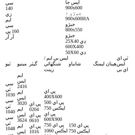
ايس جا
سي
900x600
140
جبڙو ۽
زي
900x600HA
ايم
جبڙو
سي
800x550
160 پي
جبڙو
آر آر
25X40 ڊي
600X400
50X60 ڊي
ٽي اي
ايس بي ايم /
ايس
هينان ليمنگ
شانباو
شنگھائي
گيٽر
مينيو
ٽيو
اي بي
زينت
ايم
ايس
سي
2416
ٽي
پي اي
ايم
1030
400X600
ايس
سي
پي اي 500
3020
پي اي
ٽي
ايڪس 750
ايم
0204
1040
پي اي
ايس
پي اي
سي
600X900
3624
0610
ٽي
پي اي 750
پي اي 150
ايم
پي اي
1048
ايڪس 1060
ايڪس 750
1016
ايس
سي