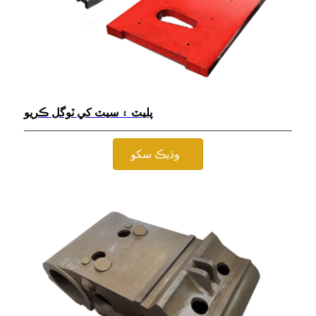
پليٽ ۽ سيٽ کي ٽوگل ڪريو
وڌيڪ سکو