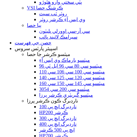
ٻٽي سختي وارو هٿوڙو
VSI ڪرشنگ حصا
روٽر ٽپ سيٽ
وي ايس آءِ ڪرشر روٽر
ٻيا حصا
سي آر-سي اوورلي پليٽون
سيرامڪ لائينڊ پائپ
حصن جي فهرست
اسپيئر پارٽس سروس
ميٽسو ڪرشر جا حصا
ميٽسو بارماڪ وي ايس آءِ
ميٽسو سي 80 سي 96 ايل ٽي 96
ميٽسو سي 100 سي 106 سي 110
ميٽسو سي 120 سي 125 سي 140
ميٽسو سي 145 سي 150 سي 160
ميٽسو سي 200 سي 3054
ميٽسو گيريٽري ڪرشر پرزا
نارڊبرگ ڪون ڪرشر پرزا
نارڊبرگ ايڇ پي 100
HP200 ڪرشر
نارڊبرگ ايڇ پي 300
نارڊبرگ ايڇ پي 400
ايڇ پي 500 ڪرشر
HP700 ڪرشر