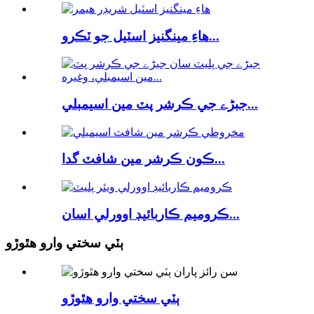
هاءِ مينگنيز اسٽيل جو ٽڪرو...
جبڑے جي ڪرشر پٽ مين اسيمبلي...
ڪون ڪرشر مين شافٽ گدا...
ڪروميم ڪاربائيڊ اوورلي اسان...
ٻٽي سختي وارو هٿوڙو
ٻٽي سختي وارو هٿوڙو