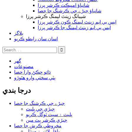
شانباؤ امپيڪٽ ڪرشر پرزا
شانباؤ جبڑے جي ڪرشنگ جا حصا
شيبانگ زينٿ ليمنگ ڪرشر پرزا
ايس بي ايم زينٿ ليمنگ ڪون ڪرشر پرزا
ايس بي ايم زينٿ ليمنگ جا ڪرشر پرزا
بلاگز
اسان سان رابطو ڪريو
گھر
مصنوعات
ڌاتو ڇڪڻ وارا حصا
ٻٽي سختي وارو هٿوڙو
درجا بندي
جبڑے جي ڪرشنگ جا حصا
جبڙي جي پليٽ
پليٽ ۽ سيٽ ٽوگل ڪريو
جبڙي ڪرشر پٽ مين
مخروطي ڪرش جا حصا
باؤل لائنر ۽ مينٽل