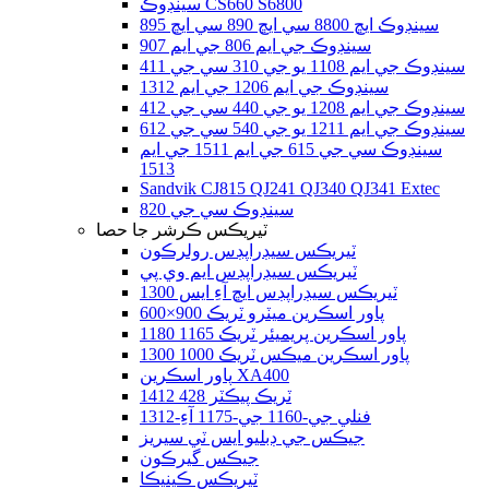
سينڊوڪ CS660 S6800
سينڊوڪ ايڇ 8800 سي ايڇ 890 سي ايڇ 895
سينڊوڪ جي ايم 806 جي ايم 907
سينڊوڪ جي ايم 1108 يو جي 310 سي جي 411
سينڊوڪ جي ايم 1206 جي ايم 1312
سينڊوڪ جي ايم 1208 يو جي 440 سي جي 412
سينڊوڪ جي ايم 1211 يو جي 540 سي جي 612
سينڊوڪ سي جي 615 جي ايم 1511 جي ايم
1513
Sandvik CJ815 QJ241 QJ340 QJ341 Extec
سينڊوڪ سي جي 820
ٽيريڪس ڪرشر جا حصا
ٽيريڪس سيڊراپڊس رولرڪون
ٽيريڪس سيڊراپڊس ايم وي پي
ٽيريڪس سيڊراپڊس ايڇ آءِ ايس 1300
پاور اسڪرين ميٽرو ٽريڪ 900×600
پاور اسڪرين پريميئر ٽريڪ 1165 1180
پاور اسڪرين ميڪس ٽريڪ 1000 1300
پاور اسڪرين XA400
ٽريڪ پيڪٽر 428 1412
فنلي جي-1160 جي-1175 آءِ-1312
جيڪس جي ڊبليو ايس ٽي سيريز
جيڪس گيرڪون
ٽيريڪس ڪينيڪا