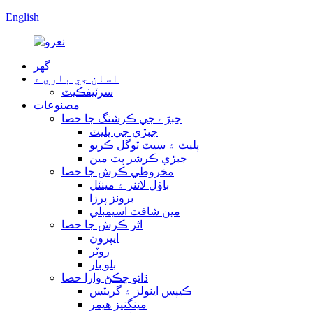
English
گھر
اسان جي باري ۾
سرٽيفڪيٽ
مصنوعات
جبڑے جي ڪرشنگ جا حصا
جبڙي جي پليٽ
پليٽ ۽ سيٽ ٽوگل ڪريو
جبڙي ڪرشر پٽ مين
مخروطي ڪرش جا حصا
باؤل لائنر ۽ مينٽل
برونز پرزا
مين شافٽ اسيمبلي
اثر ڪرش جا حصا
ايپرون
روٽر
بلو بار
ڌاتو ڇڪڻ وارا حصا
ڪيپس اينولز ۽ گريٽس
مينگنيز هيمر