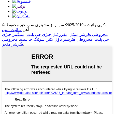
© ڪاپي رائيٽ - 2010-2025: سن رائز مشينري سڀ حق محفوظ
آهن.
سائيٽ ميپ
مخروطي ڪرشر مينٽل
,
مقرر ٿيل جبڙي جي پليٽ
,
مينگنيز جبڙي
جي پليٽ
,
مخروطي ڪرشير باؤل لائنر
,
سوئنگ جا پليٽ
,
مخروطي
,
ڪرشر مقعر