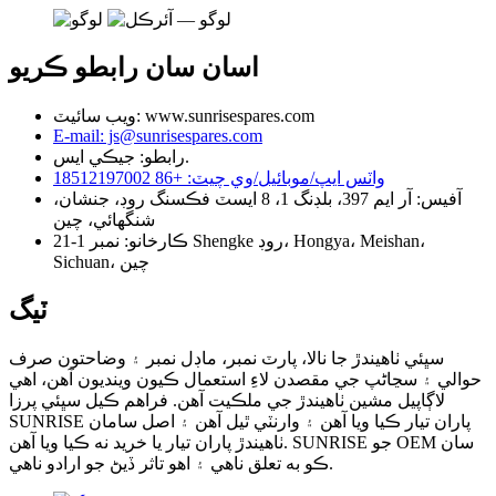
اسان سان رابطو ڪريو
ويب سائيٽ: www.sunrisespares.com
E-mail: js@sunrisespares.com
رابطو: جيڪي ايس.
واٽس ايپ/موبائيل/وي چيٽ: +86 18512197002
آفيس: آر ايم 397، بلڊنگ 1، 8 ايسٽ فڪسنگ روڊ، جنشان،
شنگھائي، چين
ڪارخانو: نمبر 1-21 Shengke روڊ، Hongya، Meishan،
Sichuan، چين
ٽيگ
سڀئي ٺاهيندڙ جا نالا، پارٽ نمبر، ماڊل نمبر ۽ وضاحتون صرف
حوالي ۽ سڃاڻپ جي مقصدن لاءِ استعمال ڪيون وينديون آهن، اهي
لاڳاپيل مشين ٺاهيندڙ جي ملڪيت آهن. فراهم ڪيل سڀئي پرزا
SUNRISE پاران تيار ڪيا ويا آهن ۽ وارنٽي ٿيل آهن ۽ اصل سامان
ٺاهيندڙ پاران تيار يا خريد نه ڪيا ويا آهن. SUNRISE جو OEM سان
ڪو به تعلق ناهي ۽ اهو تاثر ڏيڻ جو ارادو ناهي.