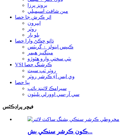
برونز پرزا
مين شافٽ اسيمبلي
اثر ڪرش جا حصا
ايپرون
روٽر
بلو بار
ڌاتو ڇڪڻ وارا حصا
ڪيپس اينولز ۽ گريٽس
مينگنيز هيمر
ٻٽي سختي وارو هٿوڙو
VSI ڪرشنگ حصا
روٽر ٽپ سيٽ
وي ايس آءِ ڪرشر روٽر
ٻيا حصا
سيرامڪ لائينڊ پائپ
سي آر-سي اوورلي پليٽون
فيچر پراڊڪٽس
ڪون ڪرشر سنڪي بش...