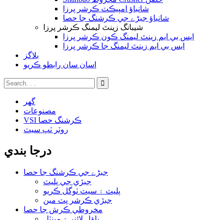
شانباؤ امپيڪٽ ڪرشر پرزا
شانباؤ جبڑے جي ڪرشنگ جا حصا
شيبانگ زينٿ ليمنگ ڪرشر پرزا
ايس بي ايم زينٿ ليمنگ ڪون ڪرشر پرزا
ايس بي ايم زينٿ ليمنگ جا ڪرشر پرزا
بلاگز
اسان سان رابطو ڪريو
گھر
مصنوعات
VSI ڪرشنگ حصا
روٽر ٽپ سيٽ
درجا بندي
جبڑے جي ڪرشنگ جا حصا
جبڙي جي پليٽ
پليٽ ۽ سيٽ ٽوگل ڪريو
جبڙي ڪرشر پٽ مين
مخروطي ڪرش جا حصا
باؤل لائنر ۽ مينٽل