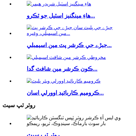
هاءِ مينگنيز اسٽيل جو ٽڪرو...
جبڑے جي ڪرشر پٽ مين اسيمبلي...
ڪون ڪرشر مين شافٽ گدا...
ڪروميم ڪاربائيڊ اوورلي اسان...
روٽر ٽپ سيٽ
روٽر ٽپ سيٽ