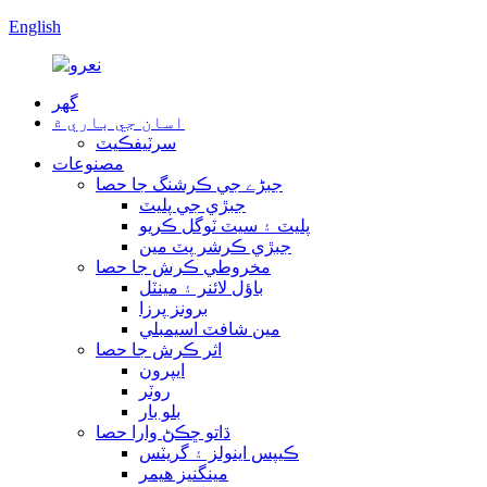
English
گھر
اسان جي باري ۾
سرٽيفڪيٽ
مصنوعات
جبڑے جي ڪرشنگ جا حصا
جبڙي جي پليٽ
پليٽ ۽ سيٽ ٽوگل ڪريو
جبڙي ڪرشر پٽ مين
مخروطي ڪرش جا حصا
باؤل لائنر ۽ مينٽل
برونز پرزا
مين شافٽ اسيمبلي
اثر ڪرش جا حصا
ايپرون
روٽر
بلو بار
ڌاتو ڇڪڻ وارا حصا
ڪيپس اينولز ۽ گريٽس
مينگنيز هيمر