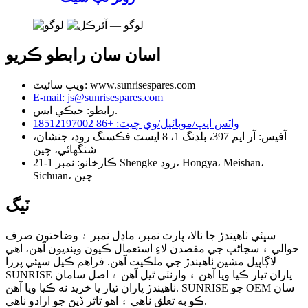
اسان سان رابطو ڪريو
ويب سائيٽ: www.sunrisespares.com
E-mail: js@sunrisespares.com
رابطو: جيڪي ايس.
واٽس ايپ/موبائيل/وي چيٽ: +86 18512197002
آفيس: آر ايم 397، بلڊنگ 1، 8 ايسٽ فڪسنگ روڊ، جنشان،
شنگھائي، چين
ڪارخانو: نمبر 1-21 Shengke روڊ، Hongya، Meishan،
Sichuan، چين
ٽيگ
سڀئي ٺاهيندڙ جا نالا، پارٽ نمبر، ماڊل نمبر ۽ وضاحتون صرف
حوالي ۽ سڃاڻپ جي مقصدن لاءِ استعمال ڪيون وينديون آهن، اهي
لاڳاپيل مشين ٺاهيندڙ جي ملڪيت آهن. فراهم ڪيل سڀئي پرزا
SUNRISE پاران تيار ڪيا ويا آهن ۽ وارنٽي ٿيل آهن ۽ اصل سامان
ٺاهيندڙ پاران تيار يا خريد نه ڪيا ويا آهن. SUNRISE جو OEM سان
ڪو به تعلق ناهي ۽ اهو تاثر ڏيڻ جو ارادو ناهي.