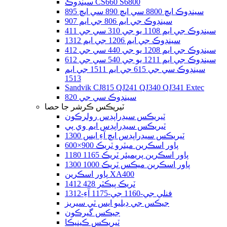
سينڊوڪ CS660 S6800
سينڊوڪ ايڇ 8800 سي ايڇ 890 سي ايڇ 895
سينڊوڪ جي ايم 806 جي ايم 907
سينڊوڪ جي ايم 1108 يو جي 310 سي جي 411
سينڊوڪ جي ايم 1206 جي ايم 1312
سينڊوڪ جي ايم 1208 يو جي 440 سي جي 412
سينڊوڪ جي ايم 1211 يو جي 540 سي جي 612
سينڊوڪ سي جي 615 جي ايم 1511 جي ايم
1513
Sandvik CJ815 QJ241 QJ340 QJ341 Extec
سينڊوڪ سي جي 820
ٽيريڪس ڪرشر جا حصا
ٽيريڪس سيڊراپڊس رولرڪون
ٽيريڪس سيڊراپڊس ايم وي پي
ٽيريڪس سيڊراپڊس ايڇ آءِ ايس 1300
پاور اسڪرين ميٽرو ٽريڪ 900×600
پاور اسڪرين پريميئر ٽريڪ 1165 1180
پاور اسڪرين ميڪس ٽريڪ 1000 1300
پاور اسڪرين XA400
ٽريڪ پيڪٽر 428 1412
فنلي جي-1160 جي-1175 آءِ-1312
جيڪس جي ڊبليو ايس ٽي سيريز
جيڪس گيرڪون
ٽيريڪس ڪينيڪا