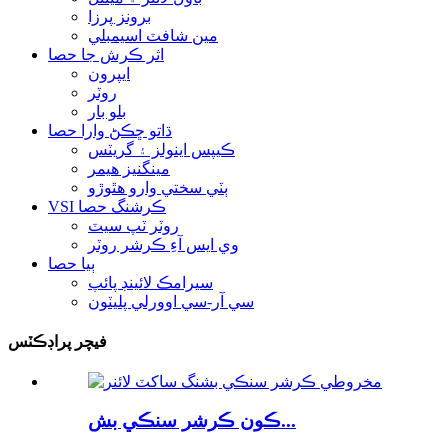
برونز پرزا
مين شافٽ اسيمبلي
اثر ڪرش جا حصا
ايپرون
روٽر
بلو بار
ڌاتو ڇڪڻ وارا حصا
ڪيپس اينولز ۽ گريٽس
مينگنيز هيمر
ٻٽي سختي وارو هٿوڙو
VSI ڪرشنگ حصا
روٽر ٽپ سيٽ
وي ايس آءِ ڪرشر روٽر
ٻيا حصا
سيرامڪ لائينڊ پائپ
سي آر-سي اوورلي پليٽون
فيچر پراڊڪٽس
ڪون ڪرشر سنڪي بش...