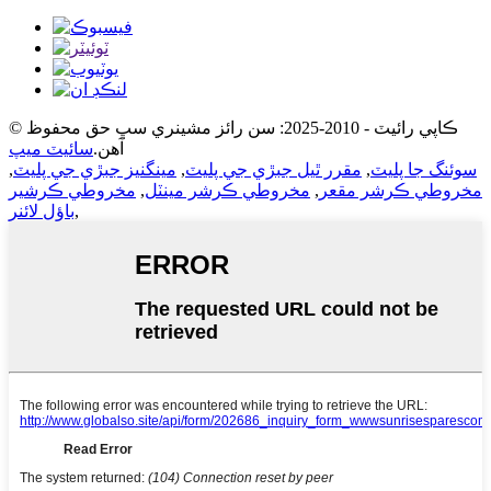
© ڪاپي رائيٽ - 2010-2025: سن رائز مشينري سڀ حق محفوظ
آهن.
سائيٽ ميپ
سوئنگ جا پليٽ
,
مقرر ٿيل جبڙي جي پليٽ
,
مينگنيز جبڙي جي پليٽ
,
مخروطي ڪرشر مقعر
,
مخروطي ڪرشر مينٽل
,
مخروطي ڪرشير
,
باؤل لائنر