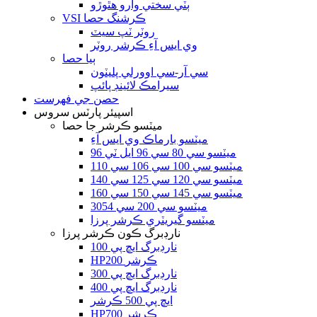
ٻٽي سختي وارو هٿوڙو
VSI ڪرشنگ حصا
روٽر ٽپ سيٽ
وي ايس آءِ ڪرشر روٽر
ٻيا حصا
سي آر-سي اوورلي پليٽون
سيرامڪ لائينڊ پائپ
حصن جي فهرست
اسپيئر پارٽس سروس
ميٽسو ڪرشر جا حصا
ميٽسو بارماڪ وي ايس آءِ
ميٽسو سي 80 سي 96 ايل ٽي 96
ميٽسو سي 100 سي 106 سي 110
ميٽسو سي 120 سي 125 سي 140
ميٽسو سي 145 سي 150 سي 160
ميٽسو سي 200 سي 3054
ميٽسو گيريٽري ڪرشر پرزا
نارڊبرگ ڪون ڪرشر پرزا
نارڊبرگ ايڇ پي 100
HP200 ڪرشر
نارڊبرگ ايڇ پي 300
نارڊبرگ ايڇ پي 400
ايڇ پي 500 ڪرشر
HP700 ڪرشر