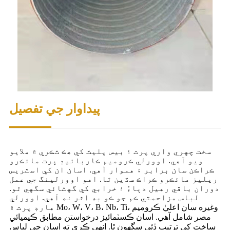
پيداوار جي تفصيل
سخت چهري واري پرت ۽ بيس پليٽ کي هڪ ٽڪري ۾ ملايو
ويو آهي. اوورلي ڪروميم ڪاربائيڊ پرت مائڪرو
ڪراڪن سان برابر ۽ هموار آهي. اسان ان کي اسٽريس
ريليز مائڪرو ڪراڪ سڏين ٿا. اهو اوورلينگ جي عمل
دوران باقي رهيل دٻاءُ ۽ خرابي کي گهٽائي سگهي ٿو.
لباس مزاحمتي ڪم جو ڪو به اثر نه آهي. اوورلي
هارڊ پرت ۾ Mo، W، V، B، Nb، Ti، وغيره سان اعليٰ ڪروميم
مصر شامل آهي. اسان ڪسٽمائيز درخواستن مطابق ڪيميائي
ساخت کي ترتيب ڏئي سگهون ٿا. انهي ڪري ته اسان جي لباس