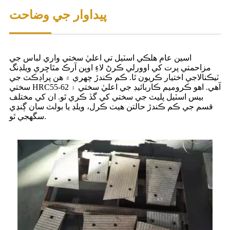
پيداوار جي وضاحت
اسين عام هلڪي اسٽيل تي اعليٰ سختي واري لباس جي
مزاحمتي پرت کي اوورلي ڪرڻ لاءِ اوپن آرڪ مٿاڇري ويلڊنگ
ٽيڪنالاجي اختيار ڪريون ٿا. ڪم ڪندڙ چهري ۾ هن پراڊڪٽ جي
سختي HRC55-62 آهي. اهو ڪروميم ڪاربائيڊ جي اعليٰ سختي ۽
بيس اسٽيل پليٽ جي سختي کي گڏ ڪري ٿو. ان کي مختلف
قسم جي ڪم ڪندڙ حالتن هيٺ ڪرل، ويلڊ يا بولٽ سان ڳنڍي
سگهجي ٿو.