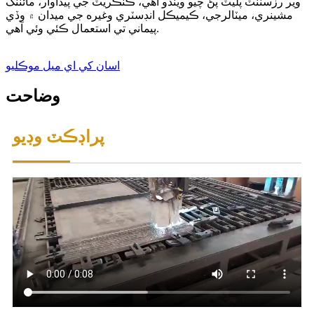
وير رزسٽنٽ پليٽ پڻ چيو ويندو آهي، ڪنڪريٽ جي پيداوار، مائننگ
مشينري، ميٽالرجي، ڪيميڪل انڊسٽري وغيره جي ميدان ۾ وڏي
پيماني تي استعمال ڪئي وئي آهي.
اسان کي اي ميل موڪليو
وضاحت
پراڊڪٽ وڊيو