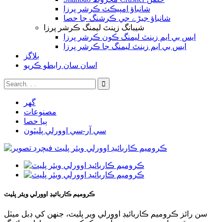
شانباؤ امپيڪٽ ڪرشر پرزا
شانباؤ جبڑے جي ڪرشنگ جا حصا
شيبانگ زينٿ ليمنگ ڪرشر پرزا
ايس بي ايم زينٿ ليمنگ ڪون ڪرشر پرزا
ايس بي ايم زينٿ ليمنگ جا ڪرشر پرزا
بلاگز
اسان سان رابطو ڪريو
گھر
مصنوعات
ٻيا حصا
سي آر-سي اوورلي پليٽون
ڪروميم ڪاربائيڊ اوورلي ويئر پليٽ
سن رائز ڪروميم ڪاربائيڊ اوورلي وير پليٽ، جنهن کي ڊبل ميٽل