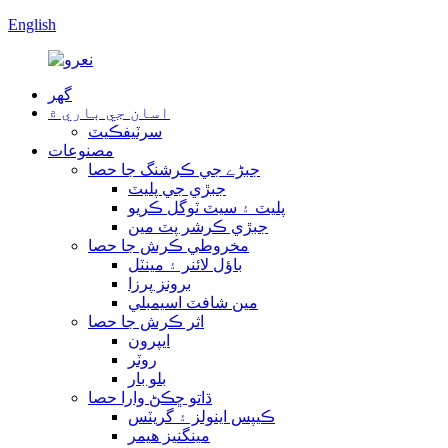
English
گھر
اسان جي باري ۾
سرٽيفڪيٽ
مصنوعات
جبڑے جي ڪرشنگ جا حصا
جبڙي جي پليٽ
پليٽ ۽ سيٽ ٽوگل ڪريو
جبڙي ڪرشر پٽ مين
مخروطي ڪرش جا حصا
باؤل لائنر ۽ مينٽل
برونز پرزا
مين شافٽ اسيمبلي
اثر ڪرش جا حصا
ايپرون
روٽر
بلو بار
ڌاتو ڇڪڻ وارا حصا
ڪيپس اينولز ۽ گريٽس
مينگنيز هيمر