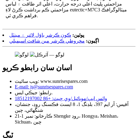
مزاحمتي پليٽ اعلي درجه حرارت، اعلي اثر طاقت ۽ لباس
مزاحمتي ڪم برداشت ڪرڻ لاءِ eutectic+M7C3 ميٽالوگرافڪ
فراهم ڪري ٿي.
پوئين:
ڪون ڪرشر باؤل لائنر ۽ مينٽل
اڳيون:
مخروطي ڪرشر مين شافٽ اسيمبلي
اسان سان رابطو ڪريو
ويب سائيٽ: www.sunrisespares.com
E-mail: js@sunrisespares.com
رابطو: جيڪي ايس.
واٽس ايپ/موبائيل/وي چيٽ: +86 18512197002
آفيس: آر ايم 397، بلڊنگ 1، 8 ايسٽ فڪسنگ روڊ، جنشان،
شنگھائي، چين
ڪارخانو: نمبر 1-21 Shengke روڊ، Hongya، Meishan،
Sichuan، چين
ٽيگ