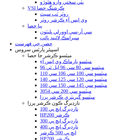
ٻٽي سختي وارو هٿوڙو
VSI ڪرشنگ حصا
روٽر ٽپ سيٽ
وي ايس آءِ ڪرشر روٽر
ٻيا حصا
سي آر-سي اوورلي پليٽون
سيرامڪ لائينڊ پائپ
حصن جي فهرست
اسپيئر پارٽس سروس
ميٽسو ڪرشر جا حصا
ميٽسو بارماڪ وي ايس آءِ
ميٽسو سي 80 سي 96 ايل ٽي 96
ميٽسو سي 100 سي 106 سي 110
ميٽسو سي 120 سي 125 سي 140
ميٽسو سي 145 سي 150 سي 160
ميٽسو سي 200 سي 3054
ميٽسو گيريٽري ڪرشر پرزا
نارڊبرگ ڪون ڪرشر پرزا
نارڊبرگ ايڇ پي 100
HP200 ڪرشر
نارڊبرگ ايڇ پي 300
نارڊبرگ ايڇ پي 400
ايڇ پي 500 ڪرشر
HP700 ڪرشر