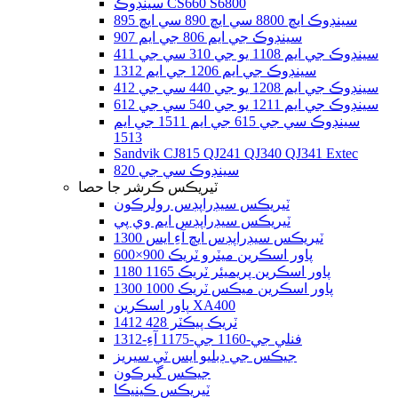
سينڊوڪ CS660 S6800
سينڊوڪ ايڇ 8800 سي ايڇ 890 سي ايڇ 895
سينڊوڪ جي ايم 806 جي ايم 907
سينڊوڪ جي ايم 1108 يو جي 310 سي جي 411
سينڊوڪ جي ايم 1206 جي ايم 1312
سينڊوڪ جي ايم 1208 يو جي 440 سي جي 412
سينڊوڪ جي ايم 1211 يو جي 540 سي جي 612
سينڊوڪ سي جي 615 جي ايم 1511 جي ايم
1513
Sandvik CJ815 QJ241 QJ340 QJ341 Extec
سينڊوڪ سي جي 820
ٽيريڪس ڪرشر جا حصا
ٽيريڪس سيڊراپڊس رولرڪون
ٽيريڪس سيڊراپڊس ايم وي پي
ٽيريڪس سيڊراپڊس ايڇ آءِ ايس 1300
پاور اسڪرين ميٽرو ٽريڪ 900×600
پاور اسڪرين پريميئر ٽريڪ 1165 1180
پاور اسڪرين ميڪس ٽريڪ 1000 1300
پاور اسڪرين XA400
ٽريڪ پيڪٽر 428 1412
فنلي جي-1160 جي-1175 آءِ-1312
جيڪس جي ڊبليو ايس ٽي سيريز
جيڪس گيرڪون
ٽيريڪس ڪينيڪا