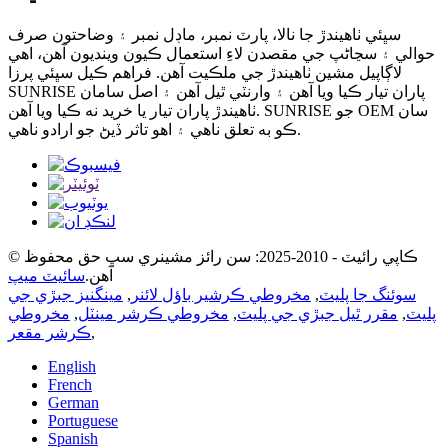
سڀئي ٺاهيندڙ جا نالا، پارٽ نمبر، ماڊل نمبر ۽ وضاحتون صرف
حوالي ۽ سڃاڻپ جي مقصدن لاءِ استعمال ڪيون وينديون آهن، اهي
لاڳاپيل مشين ٺاهيندڙ جي ملڪيت آهن. فراهم ڪيل سڀئي پرزا
SUNRISE پاران تيار ڪيا ويا آهن ۽ وارنٽي ٿيل آهن ۽ اصل سامان
ٺاهيندڙ پاران تيار يا خريد نه ڪيا ويا آهن. SUNRISE جو OEM سان
ڪو به تعلق ناهي ۽ اهو تاثر ڏيڻ جو ارادو ناهي.
© ڪاپي رائيٽ - 2010-2025: سن رائز مشينري سڀ حق محفوظ
آهن.
سائيٽ ميپ
سوئنگ جا پليٽ
,
مخروطي ڪرشير باؤل لائنر
,
مينگنيز جبڙي جي
پليٽ
,
مقرر ٿيل جبڙي جي پليٽ
,
مخروطي ڪرشر مينٽل
,
مخروطي
,
ڪرشر مقعر
English
French
German
Portuguese
Spanish