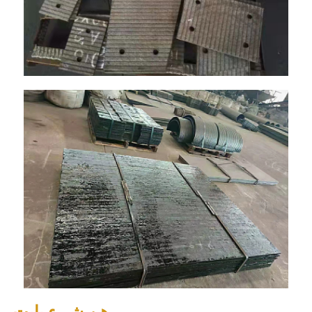
هن شيءِ بابت