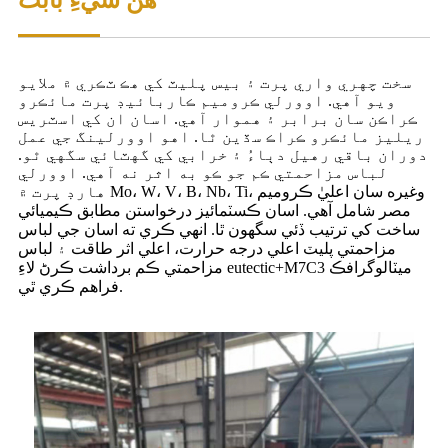
سخت چهري واري پرت ۽ بيس پليٽ کي هڪ ٽڪري ۾ ملايو
ويو آهي. اوورلي ڪروميم ڪاربائيڊ پرت مائڪرو
ڪراڪن سان برابر ۽ هموار آهي. اسان ان کي اسٽريس
ريليز مائڪرو ڪراڪ سڏين ٿا. اهو اوورلينگ جي عمل
دوران باقي رهيل دٻاءُ ۽ خرابي کي گهٽائي سگهي ٿو.
لباس مزاحمتي ڪم جو ڪو به اثر نه آهي. اوورلي
هارڊ پرت ۾ Mo، W، V، B، Nb، Ti، وغيره سان اعليٰ ڪروميم
مصر شامل آهي. اسان ڪسٽمائيز درخواستن مطابق ڪيميائي
ساخت کي ترتيب ڏئي سگهون ٿا. انهي ڪري ته اسان جي لباس
مزاحمتي پليٽ اعلي درجه حرارت، اعلي اثر طاقت ۽ لباس
مزاحمتي ڪم برداشت ڪرڻ لاءِ eutectic+M7C3 ميٽالوگرافڪ
فراهم ڪري ٿي.